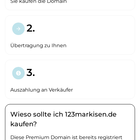
Sie kaufen die Domain
2.
arrow_forward
Übertragung zu Ihnen
3.
paid
Auszahlung an Verkäufer
Wieso sollte ich 123markisen.de
kaufen?
Diese Premium Domain ist bereits registriert