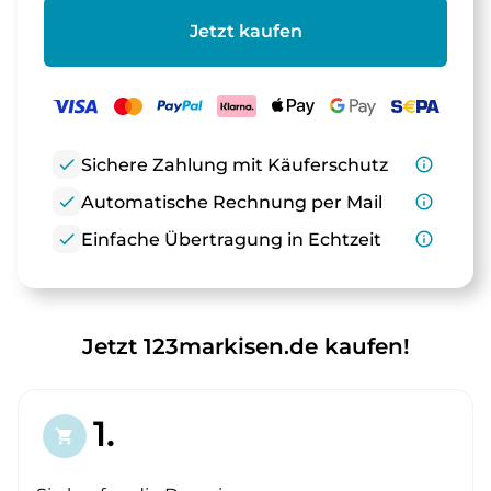
Jetzt kaufen
check
Sichere Zahlung mit Käuferschutz
info_outline
check
Automatische Rechnung per Mail
info_outline
check
Einfache Übertragung in Echtzeit
info_outline
Jetzt 123markisen.de kaufen!
1.
shopping_cart